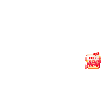
格、教学能力、课
程、教材、开设条
件、意识形态等情况进行初
审，初审合格后填写《
2025-2026
学年
研究生通识课程开设统计表》（附件
3
）。
3.
学院将上述申报材料于
2026
年
5
月
11
日
前报送至研究生院。研究生院对学院
报送的通识课程组织遴选审核。
4.
经审核同意开课的教师，请于