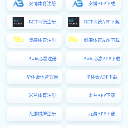
研究生分类培养要求，结合玩球体
育|(官方)在线官网相关规定，拟进一
步推进玩球体育|(官方)在线官网研究生超越
性素质玩球体育|(官方)在线官网通识课程建
设，现将有关要求通知如
下：
一、建设五个模块超越性素质玩
球体育|(官方)在线官网通识课程
1.
面向全校各学科专业博士及硕士研究
生开设
5
个模块的研究生超越性素质玩球体