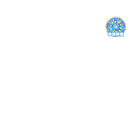
2.
通识课程开课需符合《广西大学研究
生课程教学管理办法（
2023
年修订）》规
定，对选课人数多的课
程，上课人数上限设定为
100
人。
3.
通识课程为学校公选课
程，由学生自愿选择，
其修读取得的学分计入总学
分，但不计入应修总学
分。