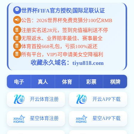
玩球体育|(官方)在线官网:关于征集和开展2026年研
究生超越性素质玩球体育|(官方)在线官网通识课程的
通知
来源: 文字作者: 编辑:研招办 发布时间:2026-04-21 10:58 阅读数:
各学院：
为切实推动玩球体育|(官方)在线官网研
究生玩球体育|(官方)在线官网高质量发
展，服务研究生玩球体育|(官方)在
线官网强国建设，培养中国式现代
化强国建设者和接班人，根据最新