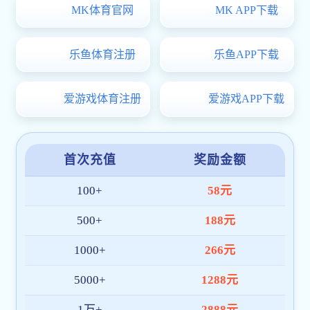
育|(官方)在线官网通识课程。
2.
五个模块通识课程的目标及内涵以及
相关课程具体见表
1
。其中表
1
所列
的课程为拟开设的示范课程，鼓励
和支持玩球体育|(官方)在线官网教师开设符
合五个模块素质玩球体育|(官方)在线官网内
涵的其他通识课程。
3.
五个模块通识课程中，每个课
程学分一般为
1~1.5
个学分。