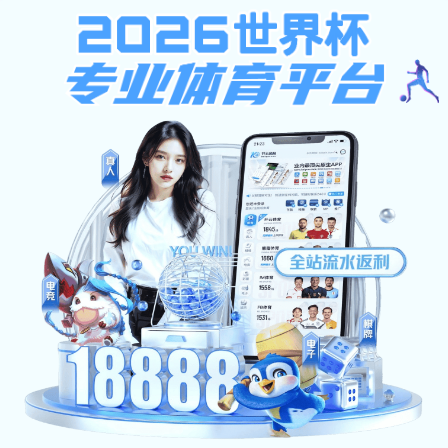
玩球体育|(官方)在线官网
EN
服务指南
办事指南
常用表格下载
招生
培养
学位